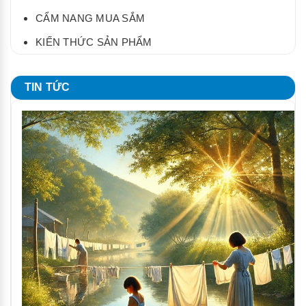
CẨM NANG MUA SẮM
KIẾN THỨC SẢN PHẨM
TIN TỨC