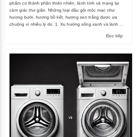
phẩm có thành phần thiên nhiên, lành tính và mang lại
cảm giác thư giãn. Những loại dầu gội mộc mạc như
hương bưởi, hương bồ kết, hương sen trắng được ưa
chuộng vì nhiều lý do: 1. Xu hướng sống xanh và lành …
“Tại
Đọc tiếp
sao
người
tiêu
dùng
hiện
nay
lại
thích
hương
dầu
gội
tự
nhiên?