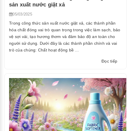
sản xuất nước giặt xả
05/03/2025
Trong công thức sản xuất nước giặt xả, các thành phần
hóa chất đóng vai trò quan trọng trong việc làm sạch, bảo
vệ sợi vải, tạo hương thơm và đảm bảo độ an toàn cho
người sử dụng. Dưới đây là các thành phần chính và vai
trò của chúng: Chất hoạt động bề …
“Các
Đọc tiếp
hóa
chất
có
vai
trò
gì
trong
công
thức
sản