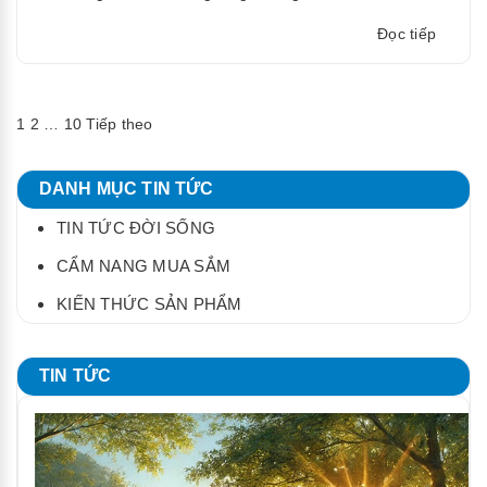
“Nhữn
Đọc tiếp
loại
hương
nước
Điều
1
2
…
10
Tiếp theo
xả
vải
hướng
thích
DANH MỤC TIN TỨC
hơp
bài
TIN TỨC ĐỜI SỐNG
cho
viết
mùa
CẨM NANG MUA SẮM
xuân
KIẾN THỨC SẢN PHẨM
thơm
ngát
hương
TIN TỨC
hoa”