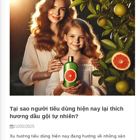
Đôi
Mùi
Hương
Thanh
Mát
Cho
Nước
Lau
Sàn
Hiện
Đại”
Tại sao người tiêu dùng hiện nay lại thích
hương dầu gội tự nhiên?
21/03/2025
Xu hướng tiêu dùng hiện nay đang hướng về những sản