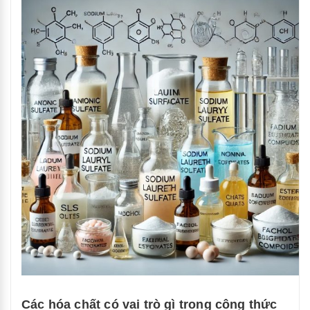
trước
hay
cửa
trên:
Đâu
là
lựa
chọn
tốt
nhất
cho
bạn?”
Các hóa chất có vai trò gì trong công thức