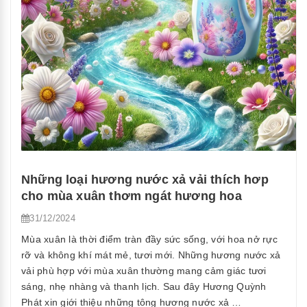
xuất
nước
giặt
xả”
Những loại hương nước xả vải thích hơp
cho mùa xuân thơm ngát hương hoa
31/12/2024
Mùa xuân là thời điểm tràn đầy sức sống, với hoa nở rực
rỡ và không khí mát mẻ, tươi mới. Những hương nước xả
vải phù hợp với mùa xuân thường mang cảm giác tươi
sáng, nhẹ nhàng và thanh lịch. Sau đây Hương Quỳnh
Phát xin giới thiệu những tông hương nước xả …