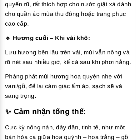
quyến rũ, rất thích hợp cho nước giặt xả dành
cho quần áo mùa thu đông hoặc trang phục
cao cấp.
🔹 Hương cuối – Khi vải khô:
Lưu hương bền lâu trên vải, mùi vẫn nồng và
rõ nét sau nhiều giờ, kể cả sau khi phơi nắng.
Phảng phất mùi hương hoa quyện nhẹ với
vani/gỗ, để lại cảm giác ấm áp, sạch sẽ và
sang trọng.
✨ Cảm nhận tổng thể:
Cực kỳ nồng nàn, đầy đặn, tinh tế, như một
bản hòa ca giữa hoa quỳnh – hoa trắng – gỗ