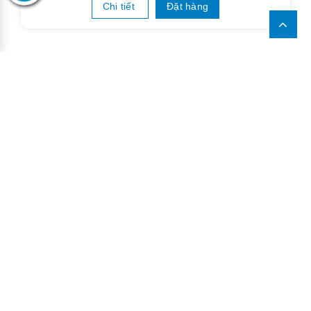
Chi tiết
Đặt hàng
LIÊN HỆ
14C Đường HT26, Phường Hiệp Thành, Quận 12,
TPHCM.
0918.280.185 / 0989.591.080
huonglieuff@gmail.com
THÔNG TIN