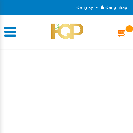
Đăng ký
-
Đăng nhập
0