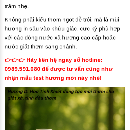
trầm nhẹ.
Không phải kiểu thơm ngọt dễ trôi, mà là mùi
hương in sâu vào khứu giác, cực kỳ phù hợp
với các dòng nước xả hương cao cấp hoặc
nước giặt thơm sang chảnh.
👉👉👉 Hãy liên hệ ngay số hotline:
0989.591.080 để được tư vấn cũng như
nhận mẫu test hương mới này nhé!