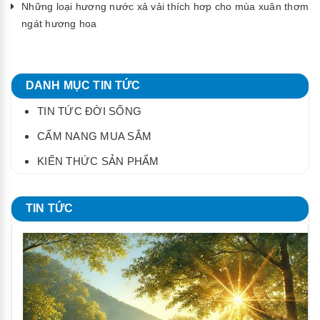
Những loại hương nước xả vải thích hơp cho mùa xuân thơm
ngát hương hoa
DANH MỤC TIN TỨC
TIN TỨC ĐỜI SỐNG
CẨM NANG MUA SẮM
KIẾN THỨC SẢN PHẨM
TIN TỨC