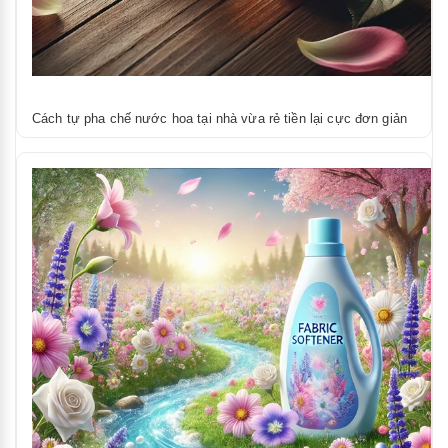
Cách tự pha chế nước hoa tại nhà vừa rẻ tiền lại cực đơn giản