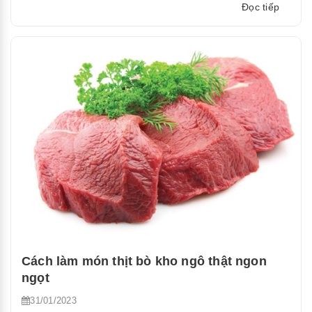
“Cách
Đọc tiếp
lựa
chọn
thực
phẩm
tươi
ngon”
Cách làm món thịt bò kho ngô thật ngon
ngọt
31/01/2023