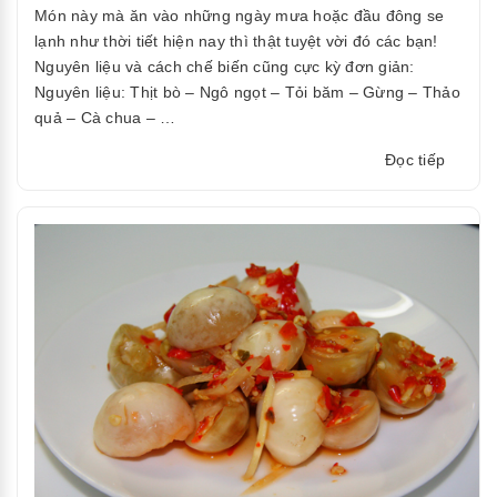
Món này mà ăn vào những ngày mưa hoặc đầu đông se
lạnh như thời tiết hiện nay thì thật tuyệt vời đó các bạn!
Nguyên liệu và cách chế biến cũng cực kỳ đơn giản:
Nguyên liệu: Thịt bò – Ngô ngọt – Tỏi băm – Gừng – Thảo
quả – Cà chua – …
“Cách
Đọc tiếp
làm
món
thịt
bò
kho
ngô
thật
ngon
ngọt”