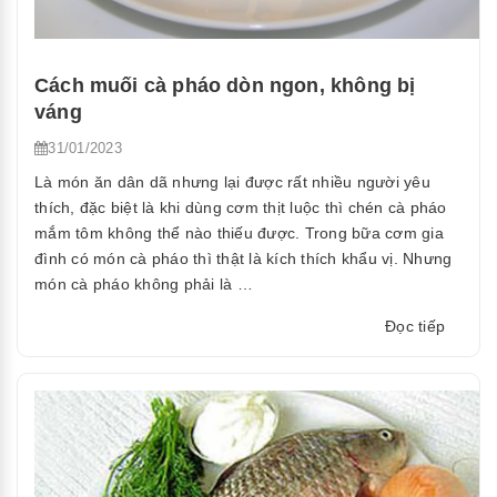
Cách muối cà pháo dòn ngon, không bị
váng
31/01/2023
Là món ăn dân dã nhưng lại được rất nhiều người yêu
thích, đặc biệt là khi dùng cơm thịt luộc thì chén cà pháo
mắm tôm không thể nào thiếu được. Trong bữa cơm gia
đình có món cà pháo thì thật là kích thích khẩu vị. Nhưng
món cà pháo không phải là …
“Cách
Đọc tiếp
muối
cà
pháo
dòn
ngon,
không