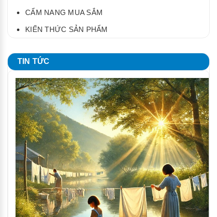
viết
giết
CẨM NANG MUA SẮM
lợn
KIẾN THỨC SẢN PHẨM
vì
cúm
lợn
TIN TỨC
châu
Phi”