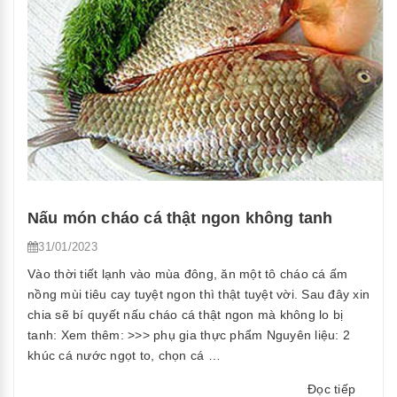
bị
váng”
Nấu món cháo cá thật ngon không tanh
31/01/2023
Vào thời tiết lạnh vào mùa đông, ăn một tô cháo cá ấm
nồng mùi tiêu cay tuyệt ngon thì thật tuyệt vời. Sau đây xin
chia sẽ bí quyết nấu cháo cá thật ngon mà không lo bị
tanh: Xem thêm: >>> phụ gia thực phẩm Nguyên liệu: 2
khúc cá nước ngọt to, chọn cá …
“Nấu
Đọc tiếp