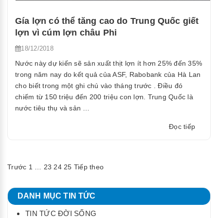
Gía lợn có thể tăng cao do Trung Quốc giết
lợn vì cúm lợn châu Phi
18/12/2018
Nước này dự kiến sẽ sản xuất thịt lợn ít hơn 25% đến 35%
trong năm nay do kết quả của ASF, Rabobank của Hà Lan
cho biết trong một ghi chú vào tháng trước . Điều đó
chiếm từ 150 triệu đến 200 triệu con lợn. Trung Quốc là
nước tiêu thụ và sản …
“Gía
Đọc tiếp
lợn
có
thể
Điều
Trước
1
…
23
24
25
Tiếp theo
tăng
cao
hướng
do
DANH MỤC TIN TỨC
Trung
bài
TIN TỨC ĐỜI SỐNG
Quốc