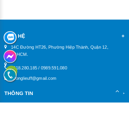
Hương đà điểu Gabriell cho dòng sữa tắm, nước hoa
Giá bán : Liên hệ