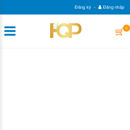
Đăng ký
-
Đăng nhập
0