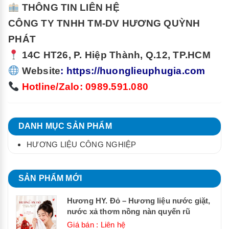
THÔNG TIN LIÊN HỆ
CÔNG TY TNHH TM-DV HƯƠNG QUỲNH
PHÁT
14C HT26, P. Hiệp Thành, Q.12, TP.HCM
Website
:
https://huonglieuphugia.com
Hotline/Zalo: 0989.591.080
DANH MỤC SẢN PHẨM
HƯƠNG LIỆU CÔNG NGHIỆP
SẢN PHẨM MỚI
Hương HY. Đỏ – Hương liệu nước giặt,
nước xả thơm nồng nàn quyến rũ
Giá bán : Liên hệ