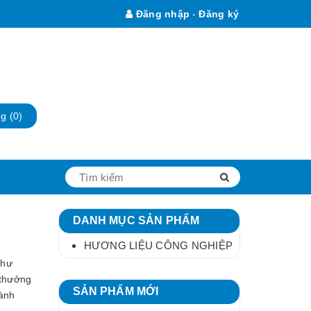
Đăng nhập
-
Đăng ký
ng
(0)
DANH MỤC SẢN PHẨM
HƯƠNG LIỆU CÔNG NGHIỆP
như
 thưởng
SẢN PHẨM MỚI
ành