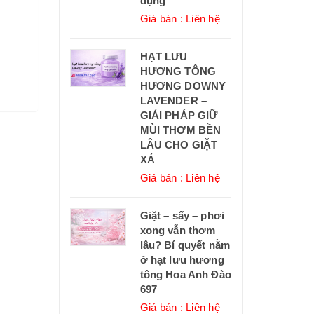
dụng
Giá bán : Liên hệ
HẠT LƯU
HƯƠNG TÔNG
HƯƠNG DOWNY
LAVENDER –
GIẢI PHÁP GIỮ
MÙI THƠM BỀN
LÂU CHO GIẶT
XẢ
Giá bán : Liên hệ
Giặt – sấy – phơi
xong vẫn thơm
lâu? Bí quyết nằm
ở hạt lưu hương
tông Hoa Anh Đào
697
Giá bán : Liên hệ