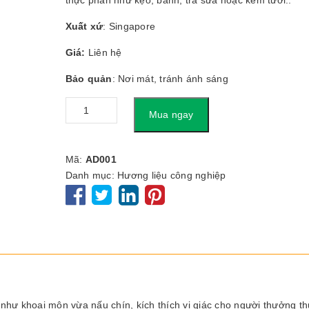
thực phẩn như kẹo, bánh, trà sữa hoặc kem tươi..
Xuất xứ
: Singapore
Giá:
Liên hệ
Bảo quản
: Nơi mát, tránh ánh sáng
Số
Mua ngay
lượng
Mã:
AD001
Danh mục:
Hương liệu công nghiệp
như khoai môn vừa nấu chín, kích thích vị giác cho người thưởng th