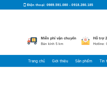
Điện thoại:
0989.591.080 - 0918.280.185
Email:
huonglieuff@gmail.com
Miễn phí vận chuyển
Hỗ trợ 
Bán kính 5 km
Hotline:
Trang chủ
Giới thiệu
Sản phẩm
Tin 