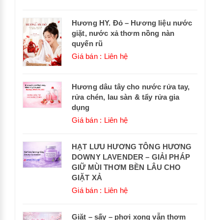
Hương HY. Đỏ – Hương liệu nước
giặt, nước xả thơm nồng nàn
quyến rũ
Giá bán : Liên hệ
Hương dâu tây cho nước rửa tay,
rửa chén, lau sàn & tẩy rửa gia
dụng
Giá bán : Liên hệ
HẠT LƯU HƯƠNG TÔNG HƯƠNG
DOWNY LAVENDER – GIẢI PHÁP
GIỮ MÙI THƠM BỀN LÂU CHO
GIẶT XẢ
Giá bán : Liên hệ
Giặt – sấy – phơi xong vẫn thơm