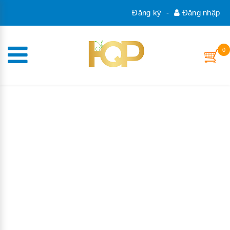
Đăng ký
-
Đăng nhập
0