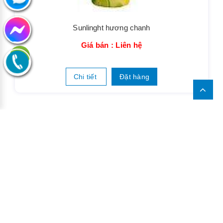
Sunlinght hương chanh
Giá bán : Liên hệ
Chi tiết
Đặt hàng
LIÊN HỆ
14C Đường HT26, Phường Hiệp Thành, Quận 12,
TPHCM.