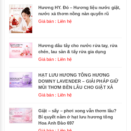
Hương HY. Đỏ – Hương liệu nước giặt,
nước xả thơm nồng nàn quyến rũ
Giá bán : Liên hệ
Hương dâu tây cho nước rửa tay, rửa
chén, lau sàn & tẩy rửa gia dụng
Giá bán : Liên hệ
HẠT LƯU HƯƠNG TÔNG HƯƠNG
DOWNY LAVENDER – GIẢI PHÁP GIỮ
MÙI THƠM BỀN LÂU CHO GIẶT XẢ
Giá bán : Liên hệ
Giặt – sấy – phơi xong vẫn thơm lâu?
Bí quyết nằm ở hạt lưu hương tông
Hoa Anh Đào 697
Giá bán : Liên hệ