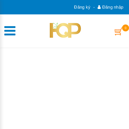
Đăng ký
-
Đăng nhập
0