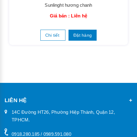
Sunlinght hương chanh
Giá bán : Liên hệ
Chi tiết
Đặt hàng
LIÊN HỆ
14C Đường HT26, Phường Hiệp Thành, Quận 12,
TPHCM.
0918.280.185 / 0989.591.080