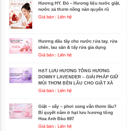
Hương HY. Đỏ – Hương liệu nước giặt,
nước xả thơm nồng nàn quyến rũ
Giá bán : Liên hệ
Hương dâu tây cho nước rửa tay, rửa
chén, lau sàn & tẩy rửa gia dụng
Giá bán : Liên hệ
HẠT LƯU HƯƠNG TÔNG HƯƠNG
DOWNY LAVENDER – GIẢI PHÁP GIỮ
MÙI THƠM BỀN LÂU CHO GIẶT XẢ
Giá bán : Liên hệ
Giặt – sấy – phơi xong vẫn thơm lâu?
Bí quyết nằm ở hạt lưu hương tông
Hoa Anh Đào 697
Giá bán : Liên hệ