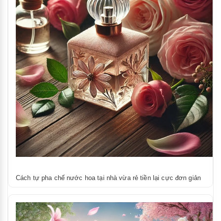
Cách tự pha chế nước hoa tại nhà vừa rẻ tiền lại cực đơn giản