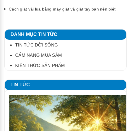
Cách giặt vải lụa bằng máy giặt và giặt tay bạn nên biết
DANH MỤC TIN TỨC
TIN TỨC ĐỜI SỐNG
CẨM NANG MUA SẮM
KIẾN THỨC SẢN PHẨM
TIN TỨC