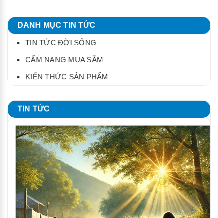
DANH MỤC TIN TỨC
TIN TỨC ĐỜI SỐNG
CẨM NANG MUA SẮM
KIẾN THỨC SẢN PHẨM
TIN TỨC