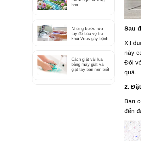
hoa
Sau đ
Những bước rửa
tay để bảo vệ trẻ
khỏi Virus gây bệnh
Xịt d
này c
Cách giặt vải lụa
Đối v
bằng máy giặt và
giặt tay bạn nên biết
quả.
2. Đặ
Bạn c
đến đ