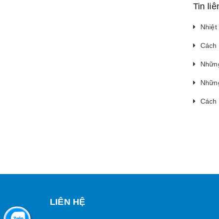
Tin li
Nhiệt
Cách 
Những
Những
Cách 
LIÊN HỆ