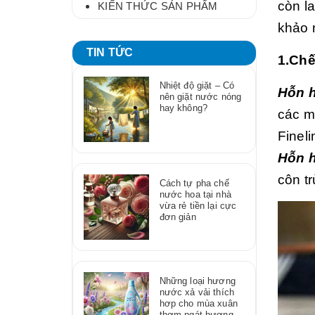
còn l
KIẾN THỨC SẢN PHẨM
khảo 
TIN TỨC
1.Chế
Nhiệt độ giặt – Có
Hỗn h
nên giặt nước nóng
hay không?
các m
Fineli
Hỗn h
côn t
Cách tự pha chế
nước hoa tại nhà
vừa rẻ tiền lại cực
đơn giản
Những loại hương
nước xả vải thích
hơp cho mùa xuân
thơm ngát hương