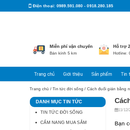
Điện thoại:
0989.591.080 - 0918.280.185
Email:
huonglieuff@gmail.com
Miễn phí vận chuyển
Hỗ trợ 
Bán kính 5 km
Hotline:
Trang chủ
Giới thiệu
Sản phẩm
Tin 
Trang chủ
/
Tin tức đời sống
/ Cách đuổi gián bằng 
Cách
DANH MỤC TIN TỨC
11/12/
TIN TỨC ĐỜI SỐNG
CẨM NANG MUA SẮM
Bạn c