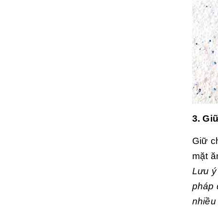
3. Gi
Giữ c
mặt ă
Lưu ý
pháp 
nhiều