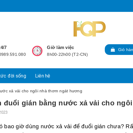
24/7
Giờ làm việc
Giỏ hà
 0989.591.080
8h00-22h00 (T2-CN)
tức đời sống
Liên hệ
nước xả vải cho ngôi nhà thơm ngát hương
 đuổi gián bằng nước xả vải cho ngô
2023
ó bao giờ dùng nước xả vải để đuổi gián chưa? R