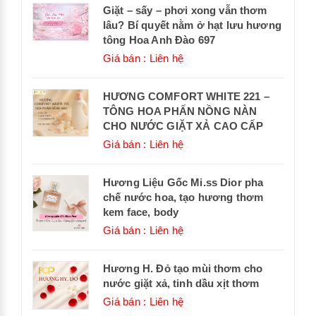
Giặt – sấy – phơi xong vẫn thơm
lâu? Bí quyết nằm ở hạt lưu hương
tông Hoa Anh Đào 697
Giá bán : Liên hệ
HƯƠNG COMFORT WHITE 221 –
TÔNG HOA PHẤN NỒNG NÀN
CHO NƯỚC GIẶT XẢ CAO CẤP
Giá bán : Liên hệ
Hương Liệu Gốc Mi.ss Dior pha
chế nước hoa, tạo hương thơm
kem face, body
Giá bán : Liên hệ
Hương H. Đỏ tạo mùi thơm cho
nước giặt xả, tinh dầu xịt thơm
Giá bán : Liên hệ