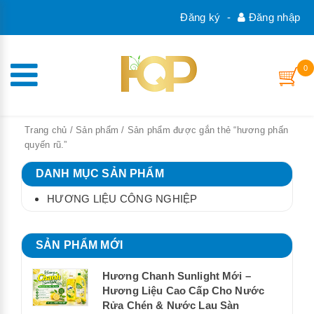
Đăng ký
-
Đăng nhập
0
Trang chủ
/
Sản phẩm
/ Sản phẩm được gắn thẻ “hương phấn
quyến rũ.”
DANH MỤC SẢN PHẨM
HƯƠNG LIỆU CÔNG NGHIỆP
SẢN PHẨM MỚI
Hương Chanh Sunlight Mới –
Hương Liệu Cao Cấp Cho Nước
Rửa Chén & Nước Lau Sàn