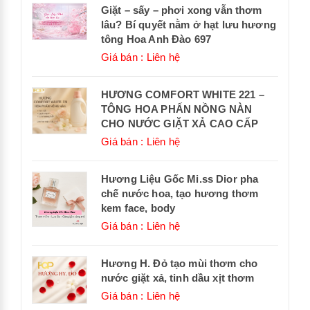
Giặt – sấy – phơi xong vẫn thơm
lâu? Bí quyết nằm ở hạt lưu hương
tông Hoa Anh Đào 697
Giá bán : Liên hệ
HƯƠNG COMFORT WHITE 221 –
TÔNG HOA PHẤN NỒNG NÀN
CHO NƯỚC GIẶT XẢ CAO CẤP
Giá bán : Liên hệ
Hương Liệu Gốc Mi.ss Dior pha
chế nước hoa, tạo hương thơm
kem face, body
Giá bán : Liên hệ
Hương H. Đỏ tạo mùi thơm cho
nước giặt xả, tinh dầu xịt thơm
Giá bán : Liên hệ