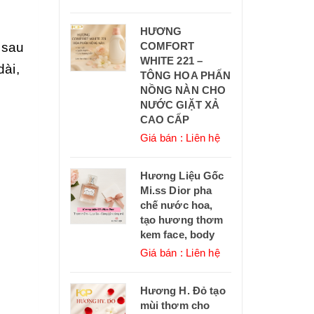
HƯƠNG
 sau
COMFORT
WHITE 221 –
dài,
TÔNG HOA PHẤN
NỒNG NÀN CHO
NƯỚC GIẶT XẢ
CAO CẤP
Giá bán : Liên hệ
Hương Liệu Gốc
Mi.ss Dior pha
chế nước hoa,
tạo hương thơm
kem face, body
Giá bán : Liên hệ
Hương H. Đỏ tạo
mùi thơm cho