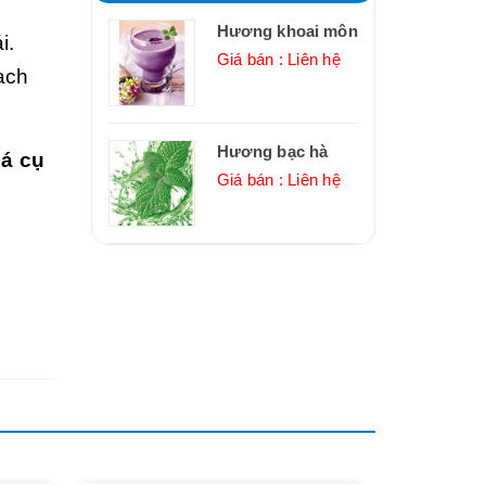
Hương khoai môn
i.
Giá bán : Liên hệ
ạch
Hương bạc hà
iá cụ
Giá bán : Liên hệ