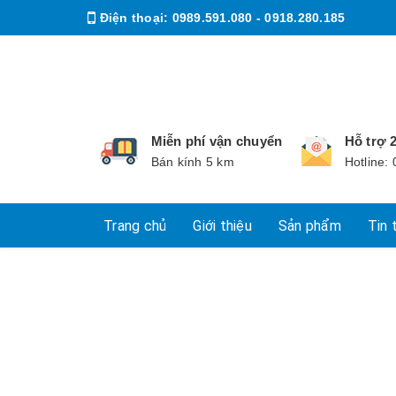
Điện thoại:
0989.591.080 - 0918.280.185
Email:
huonglieuff@gmail.com
Miễn phí vận chuyển
Hỗ trợ 
Bán kính 5 km
Hotline:
Trang chủ
Giới thiệu
Sản phẩm
Tin 