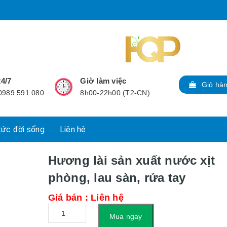
24/7
Giờ làm việc
Giỏ hà
 0989.591.080
8h00-22h00 (T2-CN)
tức đời sống
Liên hệ
Hương lài sản xuất nước xịt
phòng, lau sàn, rửa tay
Giá bán : Liên hệ
Số
Mua ngay
lượng