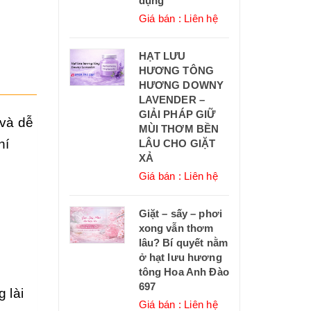
dụng
Giá bán : Liên hệ
HẠT LƯU
HƯƠNG TÔNG
HƯƠNG DOWNY
LAVENDER –
GIẢI PHÁP GIỮ
và dễ
MÙI THƠM BỀN
hí
LÂU CHO GIẶT
XẢ
Giá bán : Liên hệ
Giặt – sấy – phơi
xong vẫn thơm
lâu? Bí quyết nằm
ở hạt lưu hương
tông Hoa Anh Đào
697
 lài
Giá bán : Liên hệ