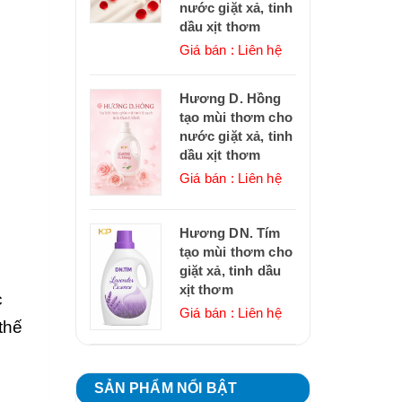
nước giặt xả, tinh
dầu xịt thơm
Giá bán : Liên hệ
Hương D. Hồng
tạo mùi thơm cho
nước giặt xả, tinh
dầu xịt thơm
Giá bán : Liên hệ
Hương DN. Tím
tạo mùi thơm cho
giặt xả, tinh dầu
xịt thơm
c
Giá bán : Liên hệ
thế
SẢN PHẨM NỔI BẬT