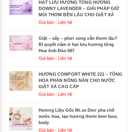
HẠT LƯU HƯƠNG TÔNG HƯƠNG
DOWNY LAVENDER – GIẢI PHÁP GIỮ
MÙI THƠM BỀN LÂU CHO GIẶT XẢ
Giá bán : Liên hệ
Giặt – sấy – phơi xong vẫn thơm lâu?
Bí quyết nằm ở hạt lưu hương tông
Hoa Anh Đào 697
Giá bán : Liên hệ
HƯƠNG COMFORT WHITE 221 – TÔNG
HOA PHẤN NỒNG NÀN CHO NƯỚC
GIẶT XẢ CAO CẤP
Giá bán : Liên hệ
Hương Liệu Gốc Mi.ss Dior pha chế
nước hoa, tạo hương thơm kem face,
body
Giá bán : Liên hệ