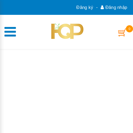
Đăng ký
-
Đăng nhập
0